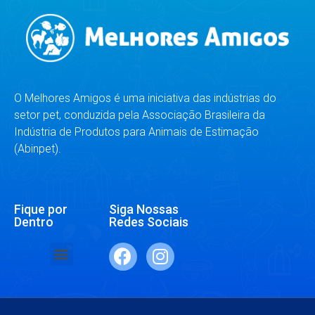
O Melhores Amigos é uma iniciativa das indústrias do
setor pet, conduzida pela Associação Brasileira da
Indústria de Produtos para Animais de Estimação
(Abinpet).
Fique por
Siga Nossas
Dentro
Redes Sociais
SAÚDE E BEM-ESTAR
RAÇAS E ESPÉCIES
DR. RESPONDE