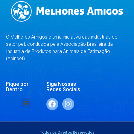
O Melhores Amigos é uma iniciativa das indústrias do
setor pet, conduzida pela Associação Brasileira da
Indústria de Produtos para Animais de Estimação
(Abinpet).
Fique por
Siga Nossas
Dentro
Redes Sociais
SAÚDE E BEM-ESTAR
RAÇAS E ESPÉCIES
DR. RESPONDE
Todos os Direitos Reservados