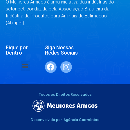
O Melhores Amigos é uma iniciativa das indústrias do
setor pet, conduzida pela Associação Brasileira da
Indústria de Produtos para Animais de Estimação
(Abinpet).
Fique por
Siga Nossas
Dentro
Redes Sociais
SAÚDE E BEM-ESTAR
RAÇAS E ESPÉCIES
DR. RESPONDE
Todos os Direitos Reservados
Desenvolvido por: Agência Carménère