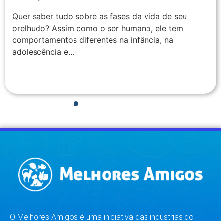
Quer saber tudo sobre as fases da vida de seu
orelhudo? Assim como o ser humano, ele tem
comportamentos diferentes na infância, na
adolescência e…
1
2
3
4
5
6
7
8
O Melhores Amigos é uma iniciativa das indústrias do